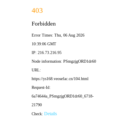
蚂蚁影视
🔍
勤恳搜片
电影
电视剧
综艺
动漫
🐜 蚂蚁影视
/
勤劳首页
/
热门推荐
‹
›