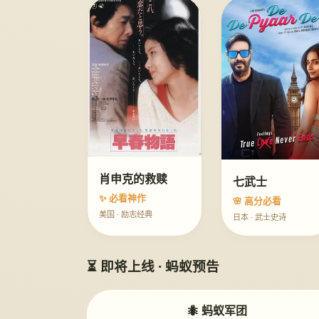
肖申克的救赎
七武士
✨ 必看神作
🌸 高分必看
美国 · 励志经典
日本 · 武士史诗
⏳ 即将上线 · 蚂蚁预告
🐜 蚂蚁军团