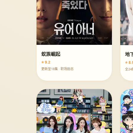
蚁族崛起
地
⭐ 9.2
⭐ 8.
更新至18集 · 职场励志
全24