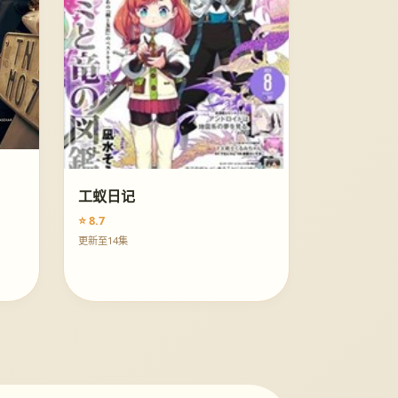
工蚁日记
⭐ 8.7
更新至14集