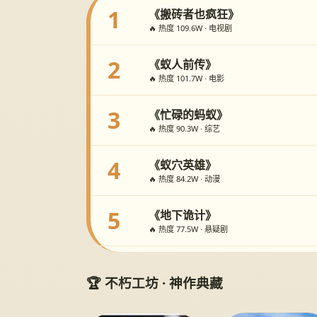
1
《搬砖者也疯狂》
🔥 热度 109.6W · 电视剧
2
《蚁人前传》
🔥 热度 101.7W · 电影
3
《忙碌的蚂蚁》
🔥 热度 90.3W · 综艺
4
《蚁穴英雄》
🔥 热度 84.2W · 动漫
5
《地下诡计》
🔥 热度 77.5W · 悬疑剧
🏆 不朽工坊 · 神作典藏