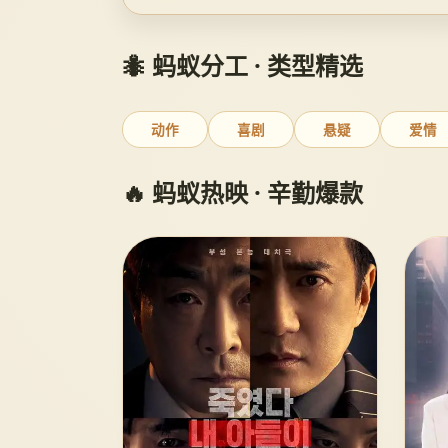
🐜 蚂蚁分工 · 类型精选
动作
喜剧
悬疑
爱情
🔥 蚂蚁热映 · 辛勤爆款