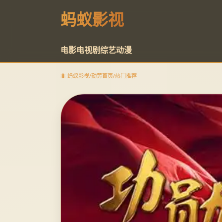
蚂蚁影视
电影
电视剧
综艺
动漫
🐜 蚂蚁影视
/
勤劳首页
/
热门推荐