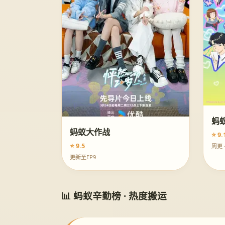
蚂
蚂蚁大作战
⭐ 9.
⭐ 9.5
周更 
更新至EP9
📊 蚂蚁辛勤榜 · 热度搬运