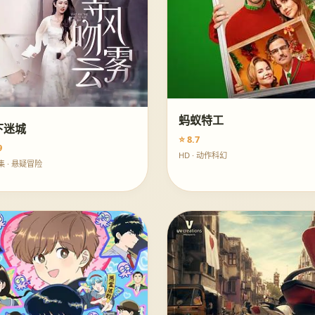
蚂蚁特工
下迷城
⭐ 8.7
9
HD · 动作科幻
集 · 悬疑冒险