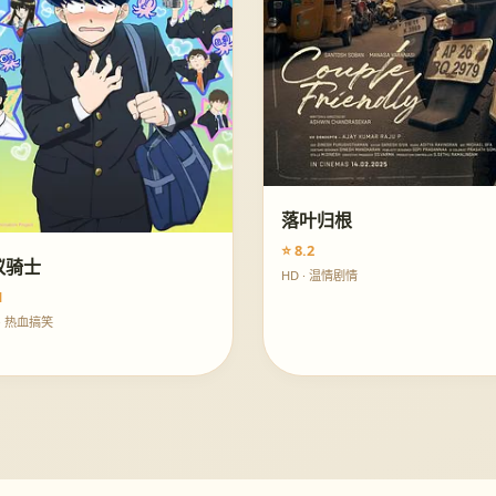
落叶归根
⭐ 8.2
蚁骑士
HD · 温情剧情
1
· 热血搞笑