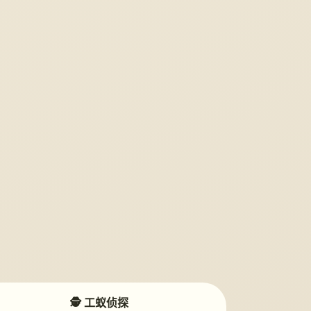
🕵️ 工蚁侦探