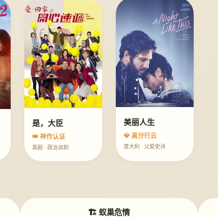
美丽人生
是，大臣
💎 高分行云
👑 神作认证
意大利 · 父爱史诗
英剧 · 政治讽刺
🏗️ 蚁巢危情