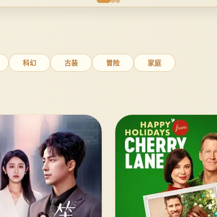
科幻
古装
冒险
家庭