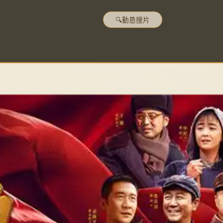
🔍
勤恳搜片